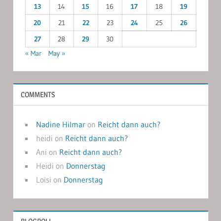
13
14
15
16
17
18
19
20
21
22
23
24
25
26
27
28
29
30
« Mar
May »
COMMENTS
Nadine Hilmar
on
Reicht dann auch?
heidi
on
Reicht dann auch?
Ani
on
Reicht dann auch?
Heidi
on
Donnerstag
Loisi
on
Donnerstag