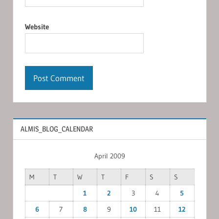
Website
ALMIS_BLOG_CALENDAR
April 2009
M
T
W
T
F
S
S
1
2
3
4
5
6
7
8
9
10
11
12