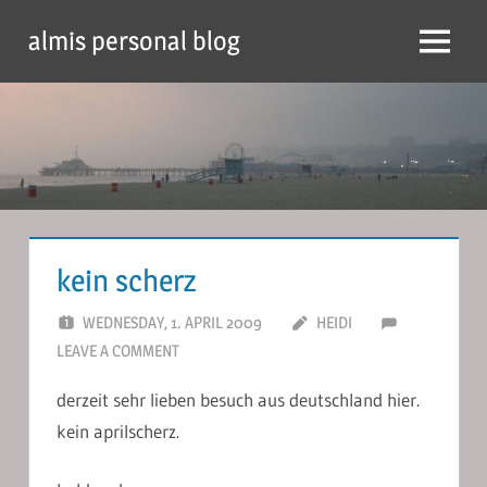
Skip
almis personal blog
to
Menu
content
kein scherz
WEDNESDAY, 1. APRIL 2009
HEIDI
LEAVE A COMMENT
derzeit sehr lieben besuch aus deutschland hier.
kein aprilscherz.