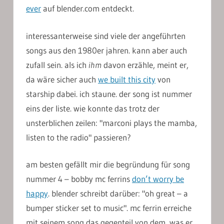
ever
auf blender.com entdeckt.
interessanterweise sind viele der angeführten
songs aus den 1980er jahren. kann aber auch
zufall sein. als ich
ihm
davon erzähle, meint er,
da wäre sicher auch
we built this city
von
starship dabei. ich staune. der song ist nummer
eins der liste. wie konnte das trotz der
unsterblichen zeilen: "marconi plays the mamba,
listen to the radio" passieren?
am besten gefällt mir die begründung für song
nummer 4 – bobby mc ferrins
don’t worry be
happy
. blender schreibt darüber: "oh great – a
bumper sticker set to music". mc ferrin erreiche
mit seinem song das gegenteil von dem, was er