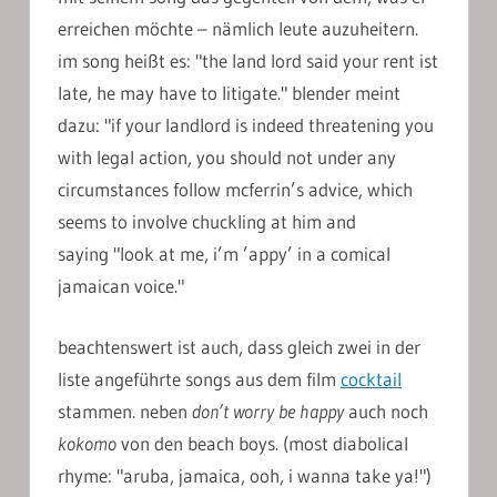
erreichen möchte – nämlich leute auzuheitern.
im song heißt es: "the land lord said your rent ist
late, he may have to litigate." blender meint
dazu: "if your landlord is indeed threatening you
with legal action, you should not under any
circumstances follow mcferrin’s advice, which
seems to involve chuckling at him and
saying "look at me, i’m ’appy’ in a comical
jamaican voice."
beachtenswert ist auch, dass gleich zwei in der
liste angeführte songs aus dem film
cocktail
stammen. neben
don’t worry be happy
auch noch
kokomo
von den beach boys. (most diabolical
rhyme: "aruba, jamaica, ooh, i wanna take ya!")