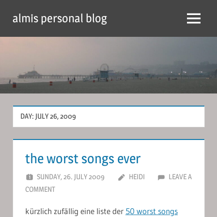
Skip
almis personal blog
to
Menu
content
DAY:
JULY 26, 2009
the worst songs ever
SUNDAY, 26. JULY 2009
HEIDI
LEAVE A
COMMENT
kürzlich zufällig eine liste der
50 worst songs