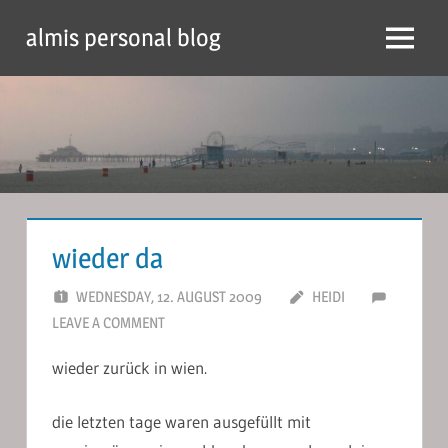
Skip
almis personal blog
to
Menu
content
wieder da
WEDNESDAY, 12. AUGUST 2009
HEIDI
LEAVE A COMMENT
wieder zurück in wien.
die letzten tage waren ausgefüllt mit