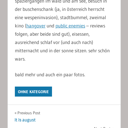
spaziergängen im wald und am see, besuch in
der buschenschank (ja, in österreich herrscht
eine wespeninvasion), stadtbummel, zweimal
kino (
hangover
und
public enemie
s
– reviews
folgen, aber beide sind gut), eisessen,
ausreichend schlaf vor (und auch nach)
mitternacht und in der sonne sitzen. sehr schön
wars.
bald mehr und auch ein paar fotos.
OHNE KATEGORIE
Post
Previous Post
it is august
navigation