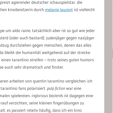
preizt agierender deutscher schauspielstar. die
chen kinobesitzerin durch
melanie laurent
ist vielleicht
e um aldo raine. tatsächlich aber ist so gut wie jeder
sterd (oder auch bastard). judenjäger gegen nazijäger
ldzug durchziehen gegen menschen, denen das alles
 da bleibt die humanität weitgehend auf der strecke.
r einen tarantino streifen – trotz seines guten humors
ise auch sehr dramatisch und finster.
en arbeiten von quentin tarantino vergleichen. ich
tarantino fans polarisiert.
pulp fiction
war eine
malen spielereien.
inglorious basterd
s ist dagegen eine
arauf verzichten, seine kleinen fingerübungen zu
t. es passiert relativ häufig, dass ich ein kino