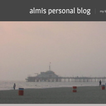
Skip
almis personal blog
to
my l
content