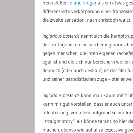
freiersfüßen.
diane kruger
als ein etwas ges
differenzierte verkörperung einer französis
die zweite sensation, nach christoph waltz.
inglorious basterds
nennt sich die kampftrupp
der protagonisten ein solcher inglorious ba
gegen menschen, die ihren eigenen rachefe
egal ist und die sich nur bereichern wollen.
dennoch (oder auch deshalb) ist der film fü
und seiner parodistischen züge – stellenwe
inglorious basterds
kann man kaum mit früher
kann mir gut vorstellen, dass er auch unter 
offenbarung, vor allem aufgrund seiner for
"straight story". als könne tarantino hier d
machen. ebenso wie auf allzu exzessive gewal