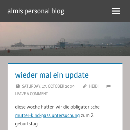
Skip
almis personal blog
to
Menu
content
wieder mal ein update
SATURDAY, 17. OCTOBER 2009
HEIDI
LEAVE A COMMENT
diese woche hatten wir die obligatorische
mutter-kind-pass untersuchung
zum 2.
geburtstag.