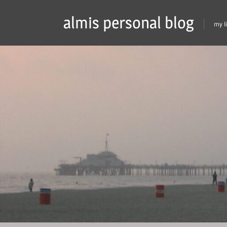
Skip
almis personal blog
to
my l
content