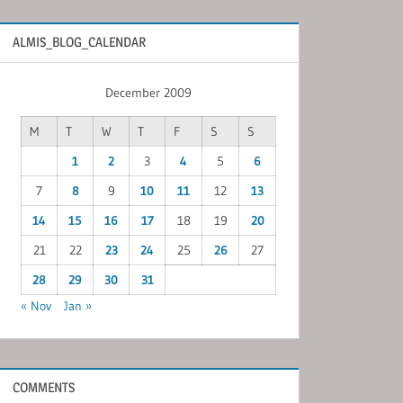
ALMIS_BLOG_CALENDAR
December 2009
M
T
W
T
F
S
S
1
2
3
4
5
6
7
8
9
10
11
12
13
14
15
16
17
18
19
20
21
22
23
24
25
26
27
28
29
30
31
« Nov
Jan »
COMMENTS