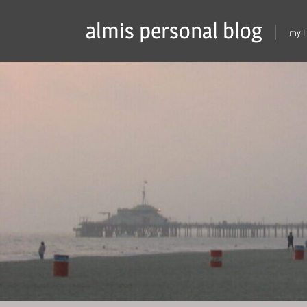
Skip
almis personal blog
to
my l
content