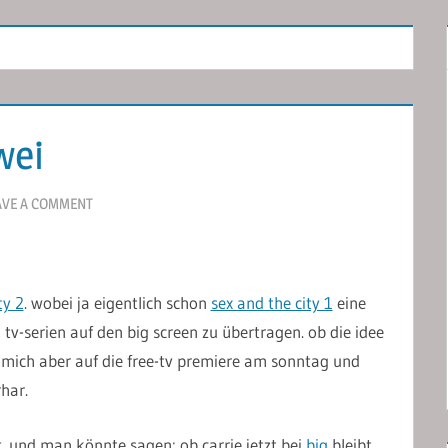
wei
AVE A COMMENT
ty 2
. wobei ja eigentlich schon
sex and the city 1
eine
, tv-serien auf den big screen zu übertragen. ob die idee
e mich aber auf die free-tv premiere am sonntag und
har.
t. und man könnte sagen: ob carrie jetzt bei
big
bleibt