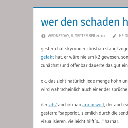
wer den schaden 
WEDNESDAY, 8. SEPTEMBER 2010
HEID
gestern hat skyrunner christian stangl zuge
gefakt
hat. er wäre nie am k2 gewesen, sond
zunächst (und offenbar dauerte das gut ein
ok, das zieht natürlich jede menge hohn und
wird wahrscheinlich auch einer der sprüche
der
zib2
anchorman
armin wolf
, der auch s
gestern: "
sapperlot, ziemlich durch die sendu
visualisieren. vielleicht hilft’s…" harhar.