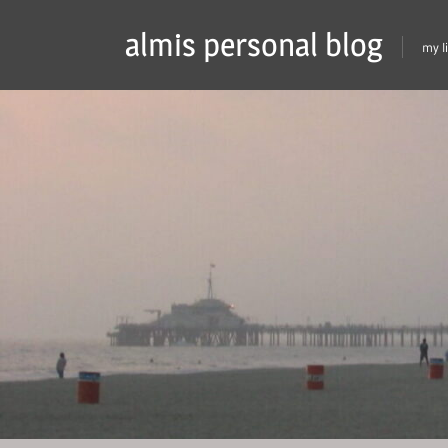
Skip
almis personal blog
to
my l
content