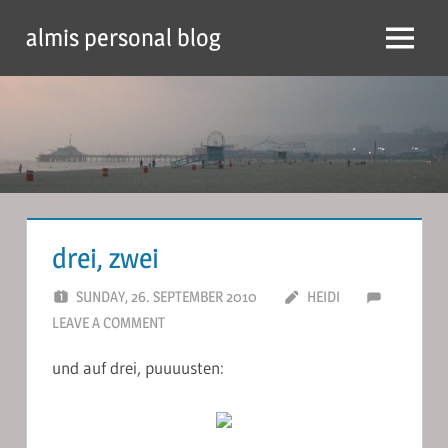
Skip
almis personal blog
to
Menu
content
drei, zwei
SUNDAY, 26. SEPTEMBER 2010
HEIDI
LEAVE A COMMENT
und auf drei, puuuusten: