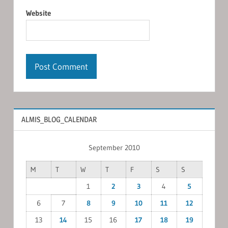
Website
ALMIS_BLOG_CALENDAR
September 2010
M
T
W
T
F
S
S
1
2
3
4
5
6
7
8
9
10
11
12
13
14
15
16
17
18
19