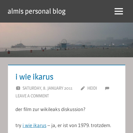
Skip
almis personal blog
to
Menu
content
i wie ikarus
SATURDAY, 8. JANUARY 2011
HEIDI
LEAVE A COMMENT
der film zur wikileaks diskussion?
try
i wie ikarus
– ja, er ist von 1979. trotzdem.