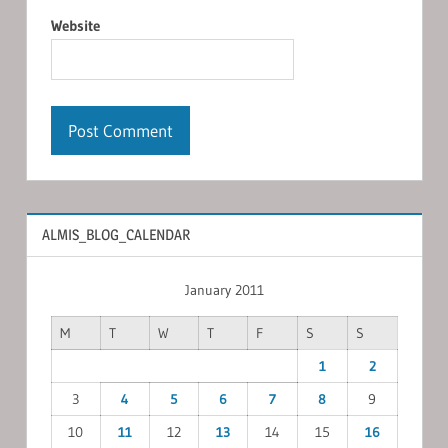
Website
ALMIS_BLOG_CALENDAR
January 2011
M
T
W
T
F
S
S
1
2
3
4
5
6
7
8
9
10
11
12
13
14
15
16