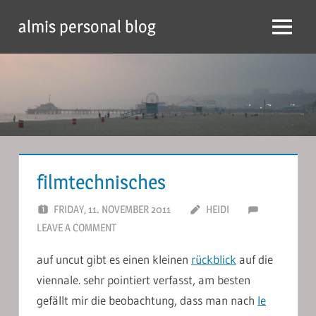
Skip
almis personal blog
to
Menu
content
filmtechnisches
FRIDAY, 11. NOVEMBER 2011
HEIDI
LEAVE A COMMENT
auf uncut gibt es einen kleinen
rückblick
auf die
viennale. sehr pointiert verfasst, am besten
gefällt mir die beobachtung, dass man nach
le