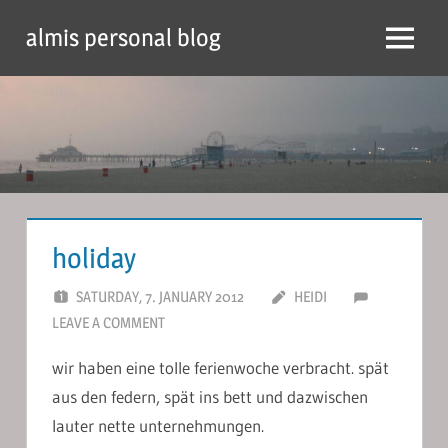
Skip
almis personal blog
to
Menu
content
holiday
SATURDAY, 7. JANUARY 2012
HEIDI
LEAVE A COMMENT
wir haben eine tolle ferienwoche verbracht. spät
aus den federn, spät ins bett und dazwischen
lauter nette unternehmungen.