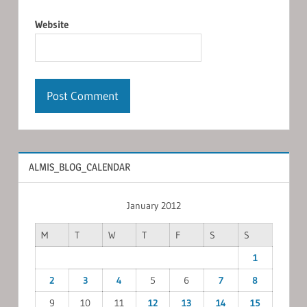
Website
ALMIS_BLOG_CALENDAR
January 2012
M
T
W
T
F
S
S
1
2
3
4
5
6
7
8
9
10
11
12
13
14
15