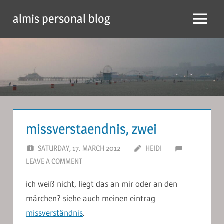
Skip
almis personal blog
to
Menu
content
missverstaendnis, zwei
SATURDAY, 17. MARCH 2012
HEIDI
LEAVE A COMMENT
ich weiß nicht, liegt das an mir oder an den
märchen? siehe auch meinen eintrag
missverständnis
.