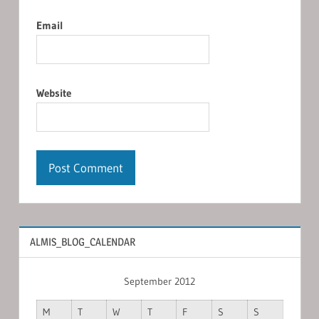
Email
Website
ALMIS_BLOG_CALENDAR
September 2012
M
T
W
T
F
S
S