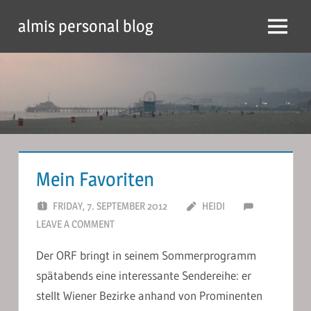
Skip
almis personal blog
to
Menu
content
Mein Favoriten
FRIDAY, 7. SEPTEMBER 2012
HEIDI
LEAVE A COMMENT
Der ORF bringt in seinem Sommerprogramm
spätabends eine interessante Sendereihe: er
stellt Wiener Bezirke anhand von Prominenten