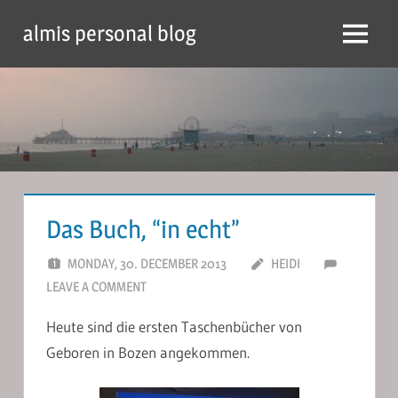
Skip
almis personal blog
to
Menu
content
Das Buch, “in echt”
MONDAY, 30. DECEMBER 2013
HEIDI
LEAVE A COMMENT
Heute sind die ersten Taschenbücher von
Geboren in Bozen angekommen.