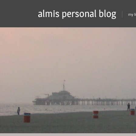
Skip
almis personal blog
to
my l
content