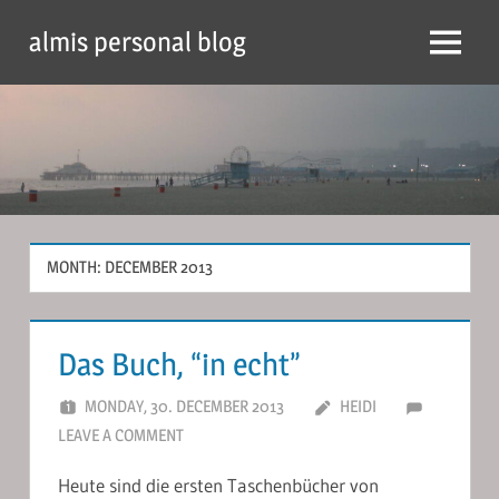
Skip
almis personal blog
to
Menu
content
MONTH:
DECEMBER 2013
Das Buch, “in echt”
MONDAY, 30. DECEMBER 2013
HEIDI
LEAVE A COMMENT
Heute sind die ersten Taschenbücher von