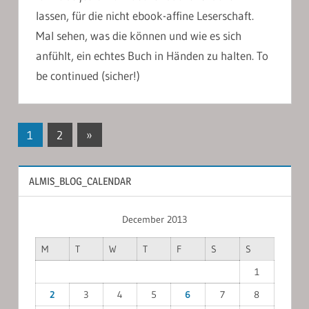
lassen, für die nicht ebook-affine Leserschaft.
Mal sehen, was die können und wie es sich
anfühlt, ein echtes Buch in Händen zu halten. To
be continued (sicher!)
Posts
Next
1
2
»
Posts
pagination
ALMIS_BLOG_CALENDAR
December 2013
M
T
W
T
F
S
S
1
2
3
4
5
6
7
8