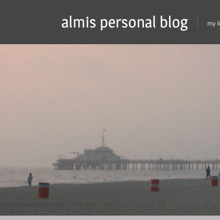
Skip
almis personal blog
to
my l
content