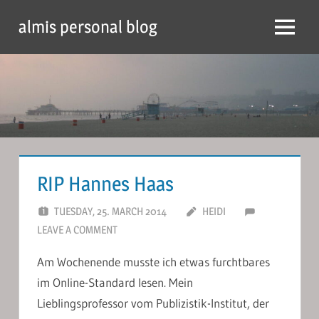
Skip
almis personal blog
to
Menu
content
RIP Hannes Haas
TUESDAY, 25. MARCH 2014
HEIDI
LEAVE A COMMENT
Am Wochenende musste ich etwas furchtbares
im Online-Standard lesen. Mein
Lieblingsprofessor vom Publizistik-Institut, der