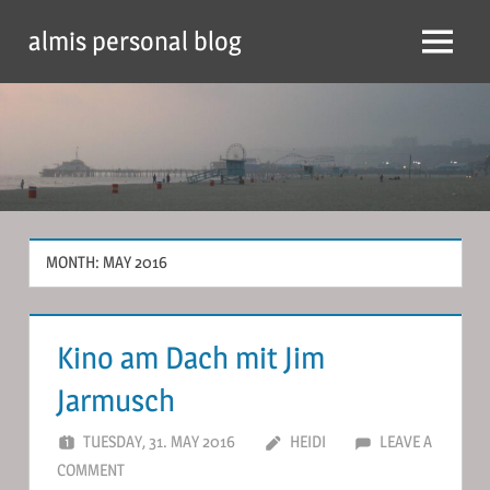
Skip
almis personal blog
to
Menu
content
MONTH:
MAY 2016
Kino am Dach mit Jim
Jarmusch
TUESDAY, 31. MAY 2016
HEIDI
LEAVE A
COMMENT