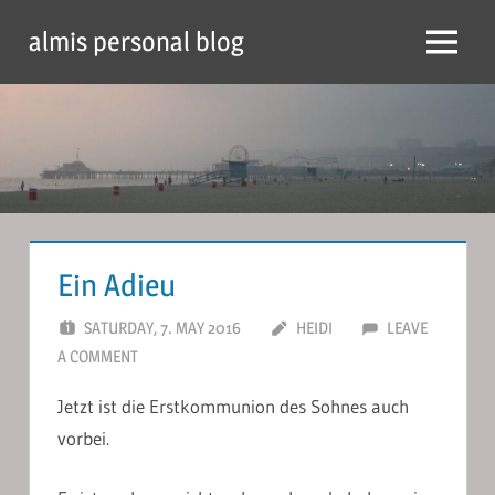
Skip
almis personal blog
to
Menu
content
Ein Adieu
SATURDAY, 7. MAY 2016
HEIDI
LEAVE
A COMMENT
Jetzt ist die Erstkommunion des Sohnes auch
vorbei.