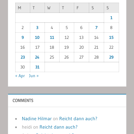
M
T
W
T
F
S
S
1
2
3
4
5
6
7
8
9
10
11
12
13
14
15
16
17
18
19
20
21
22
23
24
25
26
27
28
29
30
31
« Apr
Jun »
COMMENTS
Nadine Hilmar
on
Reicht dann auch?
heidi
on
Reicht dann auch?