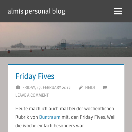
Skip
almis personal blog
to
Menu
content
Friday Fives
FRIDAY, 17. FEBRUARY 2017
HEIDI
LEAVE A COMMENT
Heute mach ich auch mal bei der wöchentlichen
Rubrik von
Buntraum
mit, den Friday Fives. Weil
die Woche einfach besonders war.