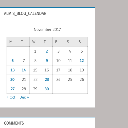
ALMIS_BLOG_CALENDAR
November 2017
M
T
W
T
F
S
S
1
2
3
4
5
6
7
8
9
10
11
12
13
14
15
16
17
18
19
20
21
22
23
24
25
26
27
28
29
30
« Oct
Dec »
COMMENTS