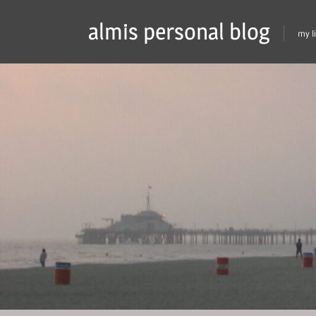
Skip
almis personal blog
to
my l
content