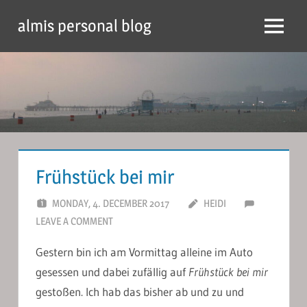
Skip
almis personal blog
to
Menu
content
Frühstück bei mir
MONDAY, 4. DECEMBER 2017
HEIDI
LEAVE A COMMENT
Gestern bin ich am Vormittag alleine im Auto
gesessen und dabei zufällig auf
Frühstück bei mir
gestoßen. Ich hab das bisher ab und zu und