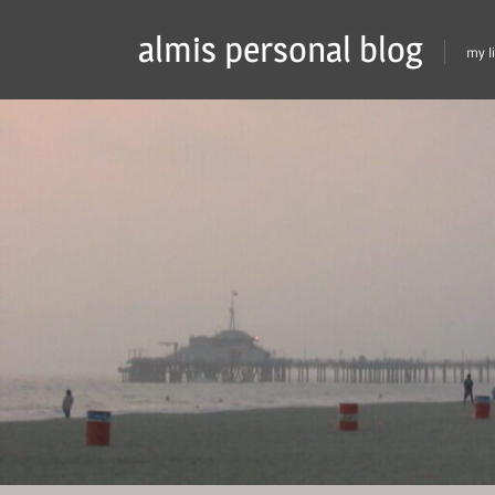
Skip
almis personal blog
to
my l
content