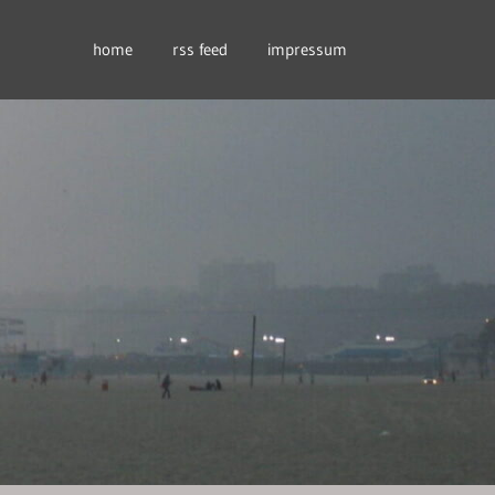
home
rss feed
impressum