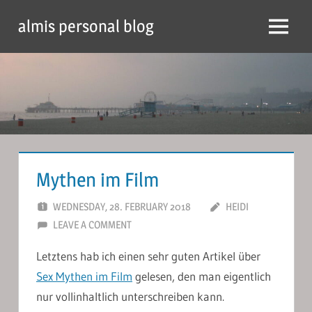
Skip
almis personal blog
to
Menu
content
Mythen im Film
WEDNESDAY, 28. FEBRUARY 2018
HEIDI
LEAVE A COMMENT
Letztens hab ich einen sehr guten Artikel über
Sex Mythen im Film
gelesen, den man eigentlich
nur vollinhaltlich unterschreiben kann.