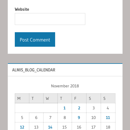
Website
ALMIS_BLOG_CALENDAR
November 2018
M
T
W
T
F
S
S
1
2
3
4
5
6
7
8
9
10
11
12
13
14
15
16
17
18