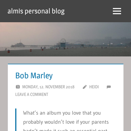
Skip
almis personal blog
to
Menu
content
Bob Marley
MONDAY, 12. NOVEMBER 2018
HEIDI
LEAVE A COMMENT
What’s an album you love that you
probably wouldn’t love if your parents