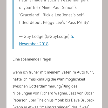
hadn’t made it such an essential part
of your life? Mine: Paul Simon’s
‘Graceland’, Rickie Lee Jones’s self-
titled debut, Peggy Lee’s ‘Pass Me By’.
— Guy Lodge (@GuyLodge)
5.
November 2018
Eine spannende Frage!
Wenn ich früher mit meinem Vater im Auto fuhr,
hatte ich musikmäßig die Wahlmöglichkeit
zwischen Götterdämmerung/Ring des
Nibelungen von Richard Wagner, Jazz von Oscar
Peterson über Thelonius Monk bis Dave Brubeck
(wenn er etwas “mainstraminger” drauf war)