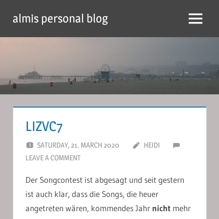
Skip
almis personal blog
to
Menu
content
LIZVC7
SATURDAY, 21. MARCH 2020
HEIDI
LEAVE A COMMENT
Der Songcontest ist abgesagt und seit gestern
ist auch klar, dass die Songs, die heuer
angetreten wären, kommendes Jahr
nicht
mehr