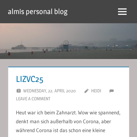
Skip
almis personal blog
to
Menu
content
LIZVC25
WEDNESDAY, 22. APRIL 2020
HEIDI
LEAVE A COMMENT
Heut war ich beim Zahnarzt. Wow wie spannend,
denkt man sich außerhalb von Corona, aber
während Corona ist das schon eine kleine