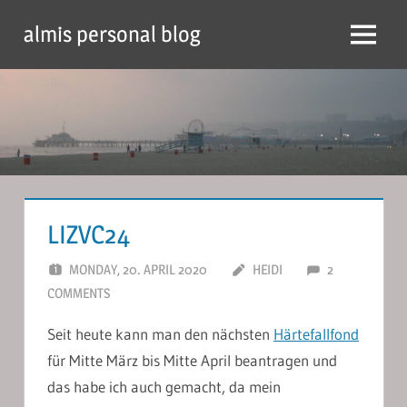
Skip
almis personal blog
to
Menu
content
LIZVC24
MONDAY, 20. APRIL 2020
HEIDI
2
COMMENTS
Seit heute kann man den nächsten
Härtefallfond
für Mitte März bis Mitte April beantragen und
das habe ich auch gemacht, da mein