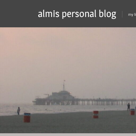
Skip
almis personal blog
to
my l
content