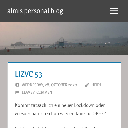
Skip
almis personal blog
to
Menu
content
LIZVC 53
WEDNESDAY, 28. OCTOBER 2020
HEIDI
LEAVE A COMMENT
Kommt tatsächlich ein neuer Lockdown oder
wieso schau ich schon wieder dauernd ORF3?