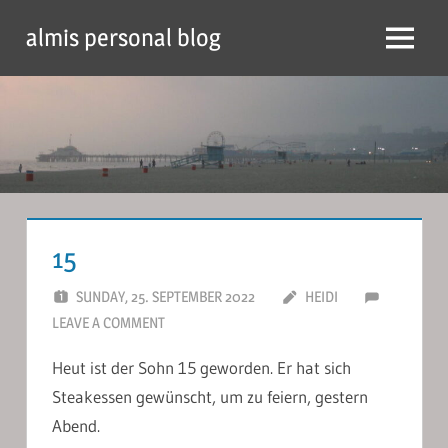
Skip
almis personal blog
to
Menu
content
15
SUNDAY, 25. SEPTEMBER 2022
HEIDI
LEAVE A COMMENT
Heut ist der Sohn 15 geworden. Er hat sich
Steakessen gewünscht, um zu feiern, gestern
Abend.