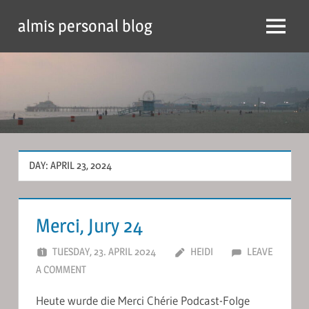
Skip
almis personal blog
to
Menu
content
DAY:
APRIL 23, 2024
Merci, Jury 24
TUESDAY, 23. APRIL 2024
HEIDI
LEAVE
A COMMENT
Heute wurde die Merci Chérie Podcast-Folge