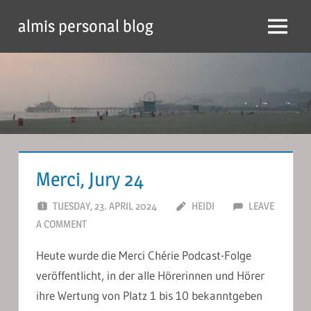
Skip
almis personal blog
to
Menu
content
Merci, Jury 24
TUESDAY, 23. APRIL 2024
HEIDI
LEAVE
A COMMENT
Heute wurde die Merci Chérie Podcast-Folge
veröffentlicht, in der alle Hörerinnen und Hörer
ihre Wertung von Platz 1 bis 10 bekanntgeben