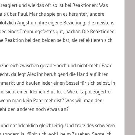
 reagiert und wie das oft so ist bei Reaktionen: Was
als über Paul. Manche spielen es herunter, andere
lötzlich Angst um ihre eigene Beziehung, die meistens
e Idee eines Trennungsfestes gut, harhar. Die Reaktionen
 Reaktion bei den beiden selbst, sie reflektieren sich
enzbereich zwischen gerade-noch und nicht-mehr Paar
echt, da legt Alex ihr beruhigend die Hand auf ihren
rkt und kaufen jeder einen Sessel für sich selbst. In
d sieht einen kleinen Blutfleck. Wie ertappt zögert er
g, wenn man kein Paar mehr ist? Was will man den
geht den anderen noch etwas an?
g und nachdenklich gleichzeitig. Und trotz des schweren
 sondern ja, fühlt sich wohl, beim Zusehen. Sagte ich