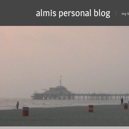
Skip
almis personal blog
to
my l
content