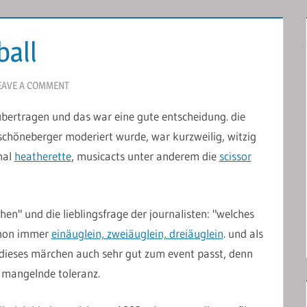
ball
EAVE A COMMENT
übertragen und das war eine gute entscheidung. die
 schöneberger moderiert wurde, war kurzweilig, witzig
mal
heatherette
, musicacts unter anderem die
scissor
en" und die lieblingsfrage der journalisten: "welches
schon immer
einäuglein, zweiäuglein, dreiäuglein
. und als
s dieses märchen auch sehr gut zum event passt, denn
 mangelnde toleranz.