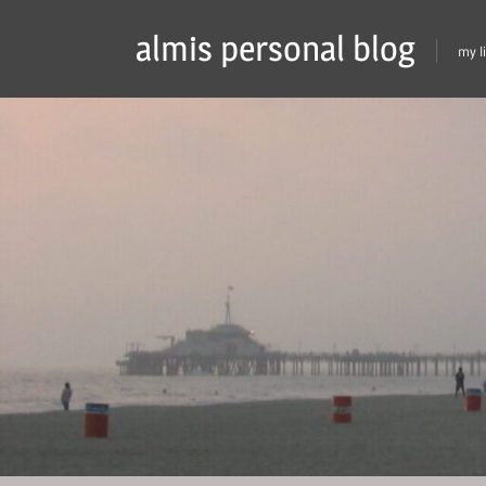
Skip
almis personal blog
to
my l
content