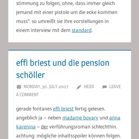
stimmung zu folgen, ohne, dass immer gleich
jemand mit einer pistole um die ecke kommen
muss". so umreißt sie ihre vorstellungen in
einem interview mit dem
standard
.
effi briest und die pension
schöller
MONDAY, 30. JULY 2007
HEIDI
LEAVE
A COMMENT
gerade fontanes
effi briest
fertig gelesen.
angeblich ja – neben
madame bovary
und
anna
karenina
–
der
verführungsroman schlechthin.
achtung: mögliche inhaltsspoiler können folgen.