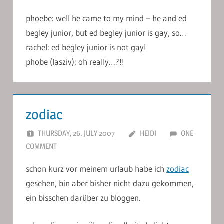
phoebe: well he came to my mind – he and ed
begley junior, but ed begley junior is gay, so…
rachel: ed begley junior is not gay!
phobe (lasziv): oh really…?!!
zodiac
THURSDAY, 26. JULY 2007
HEIDI
ONE
COMMENT
schon kurz vor meinem urlaub habe ich
zodiac
gesehen, bin aber bisher nicht dazu gekommen,
ein bisschen darüber zu bloggen.