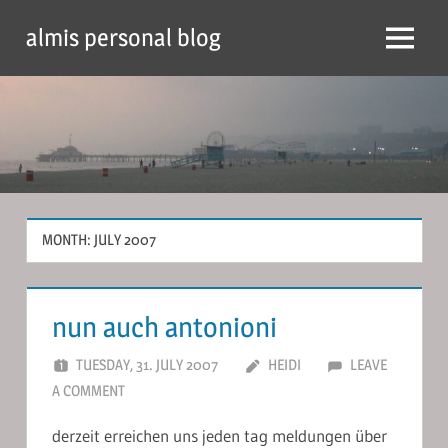
Skip
almis personal blog
to
Menu
content
MONTH:
JULY 2007
nun auch antonioni
TUESDAY, 31. JULY 2007
HEIDI
LEAVE
A COMMENT
derzeit erreichen uns jeden tag meldungen über