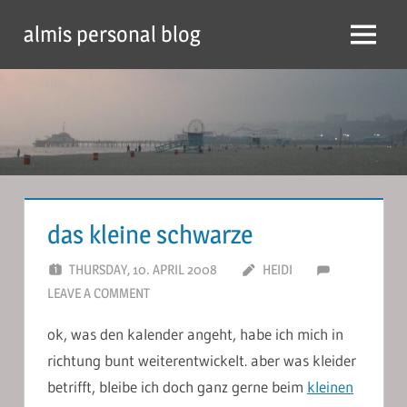
Skip
almis personal blog
to
Menu
content
das kleine schwarze
THURSDAY, 10. APRIL 2008
HEIDI
LEAVE A COMMENT
ok, was den kalender angeht, habe ich mich in
richtung bunt weiterentwickelt. aber was kleider
betrifft, bleibe ich doch ganz gerne beim
kleinen