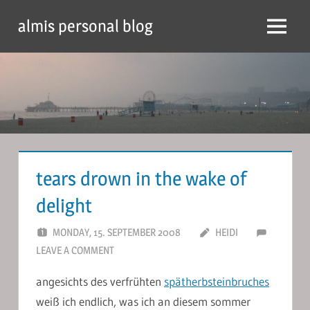
Skip
almis personal blog
to
Menu
content
tears drown in the wake of
delight
MONDAY, 15. SEPTEMBER 2008
HEIDI
LEAVE A COMMENT
angesichts des verfrühten
spätherbsteinbruches
weiß ich endlich, was ich an diesem sommer