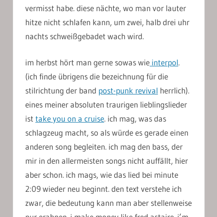
vermisst habe. diese nächte, wo man vor lauter
hitze nicht schlafen kann, um zwei, halb drei uhr
nachts schweißgebadet wach wird.
im herbst hört man gerne sowas wie
interpol
.
(ich finde übrigens die bezeichnung für die
stilrichtung der band
post-punk revival
herrlich).
eines meiner absoluten traurigen lieblingslieder
ist
take you on a cruise
. ich mag, was das
schlagzeug macht, so als würde es gerade einen
anderen song begleiten. ich mag den bass, der
mir in den allermeisten songs nicht auffällt, hier
aber schon. ich mags, wie das lied bei minute
2:09 wieder neu beginnt. den text verstehe ich
zwar, die bedeutung kann man aber stellenweise
nur erahnen. i make money like fred astaire. i’m