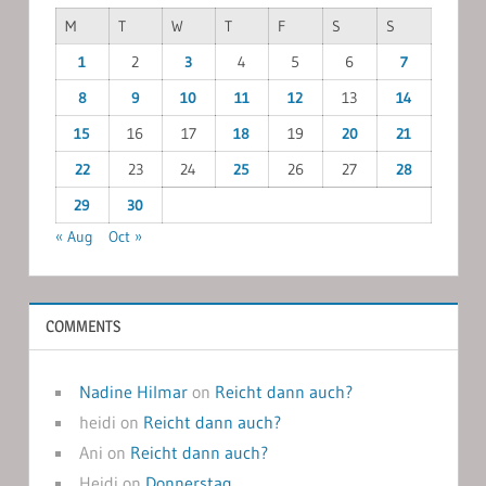
M
T
W
T
F
S
S
1
2
3
4
5
6
7
8
9
10
11
12
13
14
15
16
17
18
19
20
21
22
23
24
25
26
27
28
29
30
« Aug
Oct »
COMMENTS
Nadine Hilmar
on
Reicht dann auch?
heidi
on
Reicht dann auch?
Ani
on
Reicht dann auch?
Heidi
on
Donnerstag