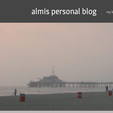
Skip
almis personal blog
to
my l
content