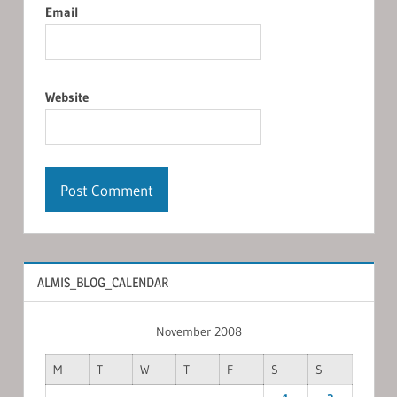
Email
Website
ALMIS_BLOG_CALENDAR
November 2008
M
T
W
T
F
S
S