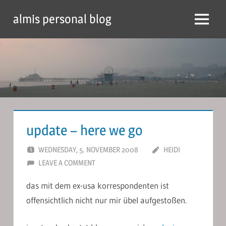
Skip
almis personal blog
to
Menu
content
update – here we go
WEDNESDAY, 5. NOVEMBER 2008
HEIDI
LEAVE A COMMENT
das mit dem ex-usa korrespondenten ist
offensichtlich nicht nur mir übel aufgestoßen.