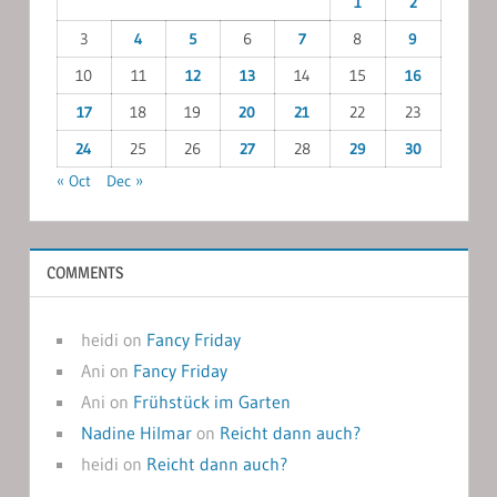
1
2
3
4
5
6
7
8
9
10
11
12
13
14
15
16
17
18
19
20
21
22
23
24
25
26
27
28
29
30
« Oct
Dec »
COMMENTS
heidi
on
Fancy Friday
Ani
on
Fancy Friday
Ani
on
Frühstück im Garten
Nadine Hilmar
on
Reicht dann auch?
heidi
on
Reicht dann auch?