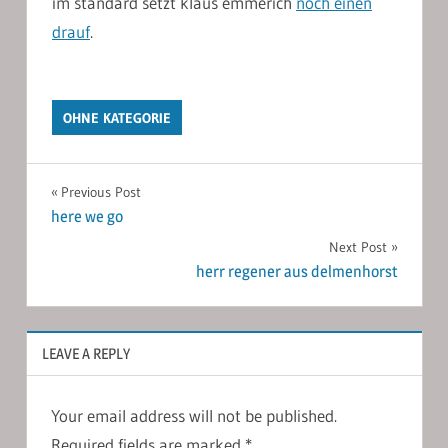
im standard setzt klaus emmerich
noch einen
drauf
.
OHNE KATEGORIE
Post
Previous Post
here we go
navigation
Next Post
herr regener aus delmenhorst
LEAVE A REPLY
Your email address will not be published.
Required fields are marked
*