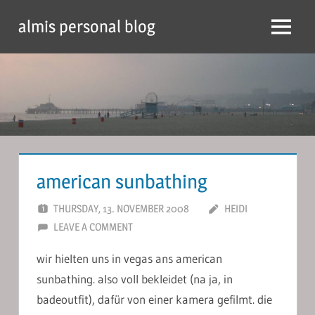
Skip
almis personal blog
to
Menu
content
american sunbathing
THURSDAY, 13. NOVEMBER 2008
HEIDI
LEAVE A COMMENT
wir hielten uns in vegas ans american
sunbathing. also voll bekleidet (na ja, in
badeoutfit), dafür von einer kamera gefilmt. die