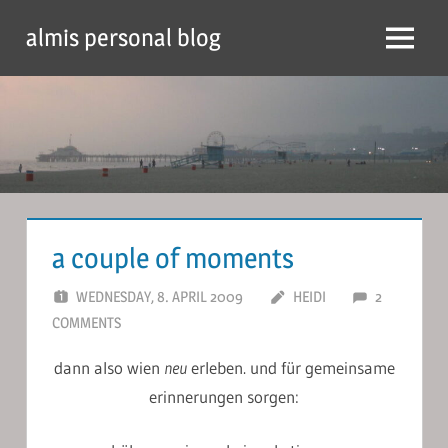
Skip
almis personal blog
to
Menu
content
a couple of moments
WEDNESDAY, 8. APRIL 2009
HEIDI
2
COMMENTS
dann also wien
neu
erleben. und für gemeinsame
erinnerungen sorgen: