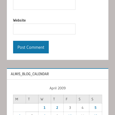
Website
ALMIS_BLOG_CALENDAR
April 2009
M
T
W
T
F
S
S
1
2
3
4
5