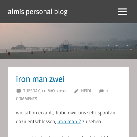
Skip
almis personal blog
to
Menu
content
iron man zwei
TUESDAY, 11. MAY 2010
HEIDI
2
COMMENTS
wie schon erzählt, haben wir uns sehr spontan
dazu entschlossen,
iron man 2
zu sehen.