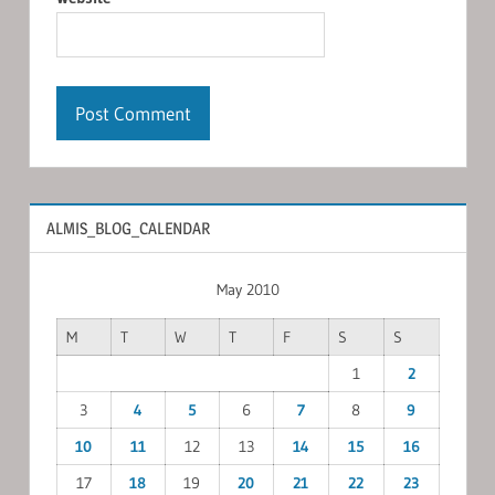
ALMIS_BLOG_CALENDAR
May 2010
M
T
W
T
F
S
S
1
2
3
4
5
6
7
8
9
10
11
12
13
14
15
16
17
18
19
20
21
22
23