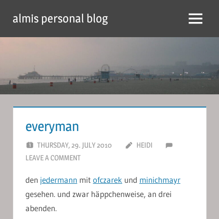
Skip
almis personal blog
to
Menu
content
everyman
THURSDAY, 29. JULY 2010
HEIDI
LEAVE A COMMENT
den
jedermann
mit
ofczarek
und
minichmayr
gesehen. und zwar häppchenweise, an drei
abenden.