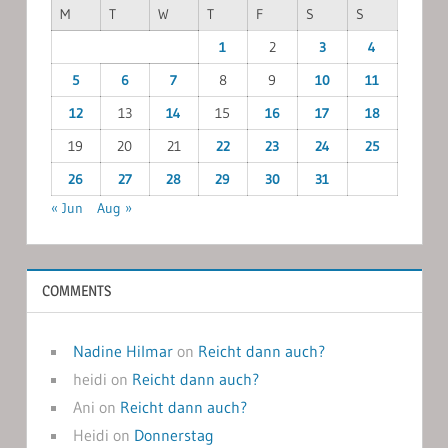
M
T
W
T
F
S
S
1
2
3
4
5
6
7
8
9
10
11
12
13
14
15
16
17
18
19
20
21
22
23
24
25
26
27
28
29
30
31
« Jun
Aug »
COMMENTS
Nadine Hilmar
on
Reicht dann auch?
heidi
on
Reicht dann auch?
Ani
on
Reicht dann auch?
Heidi
on
Donnerstag