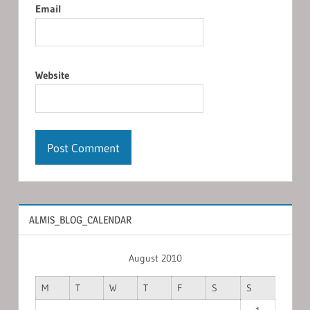
Email
Website
ALMIS_BLOG_CALENDAR
August 2010
M
T
W
T
F
S
S