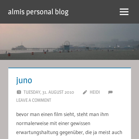
Skip
almis personal blog
to
Menu
content
juno
TUESDAY, 31. AUGUST 2010
HEIDI
LEAVE A COMMENT
bevor man einen film sieht, steht man ihm
normalerweise mit einer gewissen
erwartungshaltung gegenüber, die ja meist auch