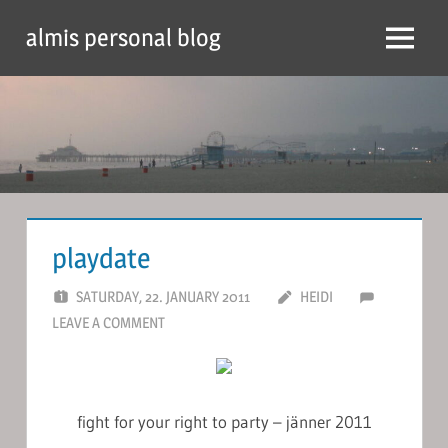
Skip
almis personal blog
to
Menu
content
playdate
SATURDAY, 22. JANUARY 2011
HEIDI
LEAVE A COMMENT
fight for your right to party – jänner 2011