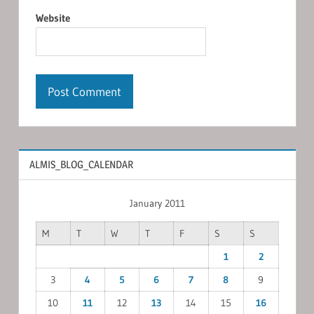
Website
ALMIS_BLOG_CALENDAR
January 2011
M
T
W
T
F
S
S
1
2
3
4
5
6
7
8
9
10
11
12
13
14
15
16