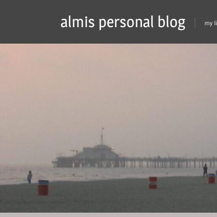
Skip
almis personal blog
to
my l
content