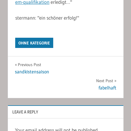
em-qualifikation
erledigt…"
stermann: "ein schöner erfolg!"
OHNE KATEGORIE
Post
Previous Post
sandkistensaison
navigation
Next Post
fabelhaft
LEAVE A REPLY
Your email address will not be published.