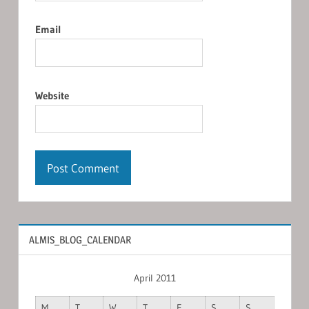
Email
Website
ALMIS_BLOG_CALENDAR
April 2011
M
T
W
T
F
S
S