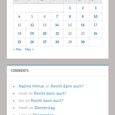
1
2
3
4
5
6
7
8
9
10
11
12
13
14
15
16
17
18
19
20
21
22
23
24
25
26
27
28
29
30
« Mar
May »
COMMENTS
Nadine Hilmar
on
Reicht dann auch?
heidi
on
Reicht dann auch?
Ani
on
Reicht dann auch?
Heidi
on
Donnerstag
Loisi
on
Donnerstag