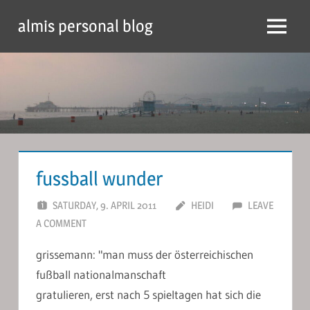
Skip
almis personal blog
to
Menu
content
fussball wunder
SATURDAY, 9. APRIL 2011
HEIDI
LEAVE
A COMMENT
grissemann: "man muss der österreichischen
fußball nationalmanschaft
gratulieren, erst nach 5 spieltagen hat sich die